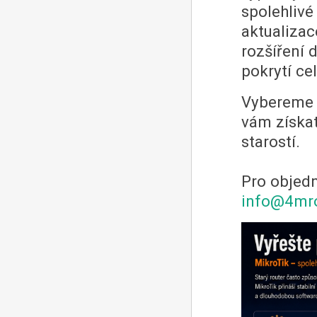
spolehlivé
aktualiza
rozšíření
pokrytí ce
Vybereme 
vám získat
starostí.
Pro objedn
info@4mr