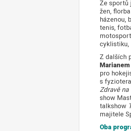
Ze sportů 
žen, florb
házenou, b
tenis, fotb
motosport,
cyklistiku
Z dalších
Marianem
pro hokeji
s fyziote
Zdravě na t
show Mas
talkshow
majitele S
Oba progra