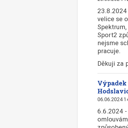
23.8.2024 
velice se
Spektrum,
Sport2 zp
nejsme sch
pracuje.
Děkuji za 
Výpadek 
Hodslavic
06.06.2024 1
6.6.2024 -
omlouváme
způsobený