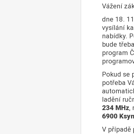
Vážení zák
dne 18. 1
vysílání k
nabídky. P
bude třeba
program Č
programov
Pokud se p
potřeba Vá
automatick
ladění ruč
234 MHz
,
6900 Ksy
V případě 