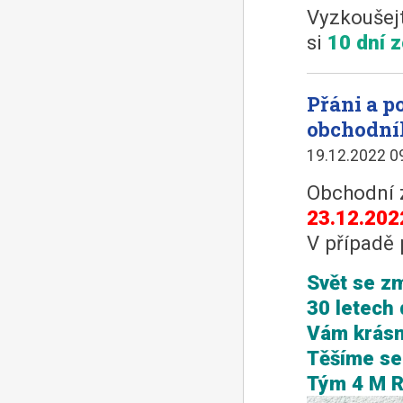
Vyzkoušejt
si
10 dní 
Přáni a 
obchodní
19.12.2022 0
Obchodní 
23.12.202
V případě 
Svět se zm
30 letech 
Vám krásn
Těšíme se 
Tým 4 M 