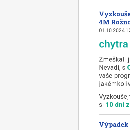
Vyzkouše
4M Rožn
01.10.2024 1
Zmeškali j
Nevadí, s
vaše progr
jakémkoliv
Vyzkoušejt
si
10 dní 
Výpadek 