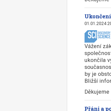
Ukončení
01.01.2024 2
Vážení zák
společnost
ukončila v
současnost
by je obst
Bližší inf
Děkujeme 
Přáni a 