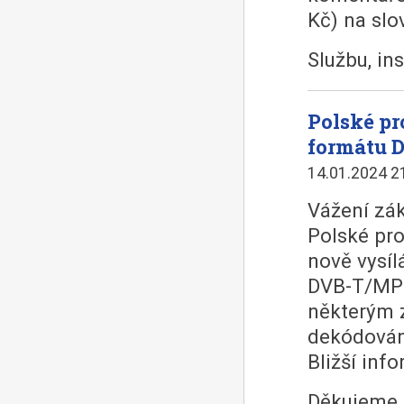
Kč) na slo
Službu, in
Polské pr
formátu 
14.01.2024 2
Vážení zák
Polské pro
nově vysí
DVB-T/MPE
některým z
dekódován
Bližší inf
Děkujeme 