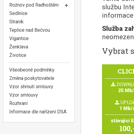
Rožnov pod Radhoštěm
službu Int
Sedlnice
informace
Straník
Služba za
Teplice nad Bečvou
neomezený
Vigantice
Ženklava
Vybrat s
Životice
Všeobecné podmínky
CLIC
Změna poskytovatele
DOWNL
Vzor shrnutí smlouvy
25 Mb
Vzor smlouvy
UPLO
Rozhraní
1 Mb/
Informace dle nařízení DSA
stávající 
100,