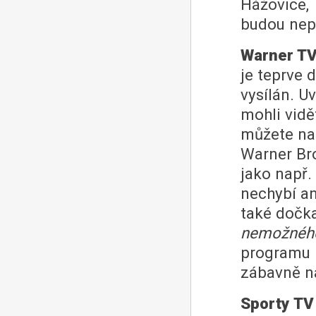
Hážovice, T
budou nep
Warner T
je teprve d
vysílán. U
mohli vid
můžete na 
Warner Bro
jako např.
nechybí a
také dočka
nemožnéh
programu 
zábavně n
Sporty TV