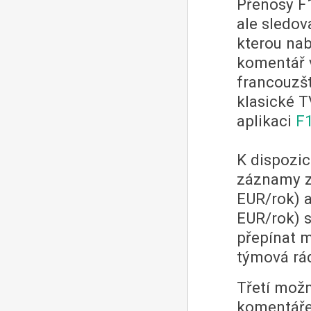
Přenosy F1
ale sledov
kterou nab
komentář v
francouzšt
klasické T
aplikaci
F
K dispozic
záznamy z
EUR/rok) 
EUR/rok) s
přepínat m
týmová rá
Třetí možn
komentáře