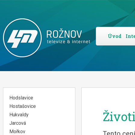
Úvod
Int
Hodslavice
Hostašovice
Život
Hukvaldy
Jarcová
Mořkov
Tento cení