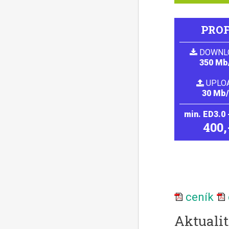
PROF
DOWNL
350 Mb
UPLO
30 Mb
min. ED3.0 
400,
ceník
Aktualit