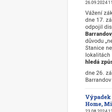
26.09.2024 1
Vážení zák
dne 17. zá
odpojil di
Barrandov
důvodu „ne
Stanice ne
lokalitác
hledá způ
dne 26. zá
Barrandov
Výpadek 
Home, Min
23.08.2024 1