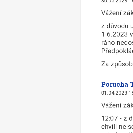
30.05.2023 1
Vážení zák
z důvodu 
1.6.2023 v
ráno nedos
Předpoklád
Za způsob
Porucha T
01.04.2023 1
Vážení zák
12:07 - z 
chvíli nej