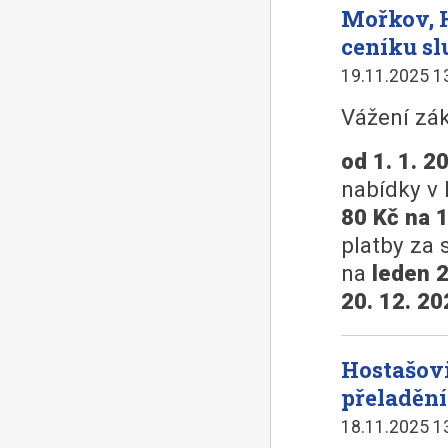
Mořkov, 
ceníku sl
19.11.2025 1
Vážení zák
od 1. 1. 2
nabídky v 
80 Kč na 
platby za 
na
leden 
20. 12. 20
Hostašovi
přeladěn
18.11.2025 1