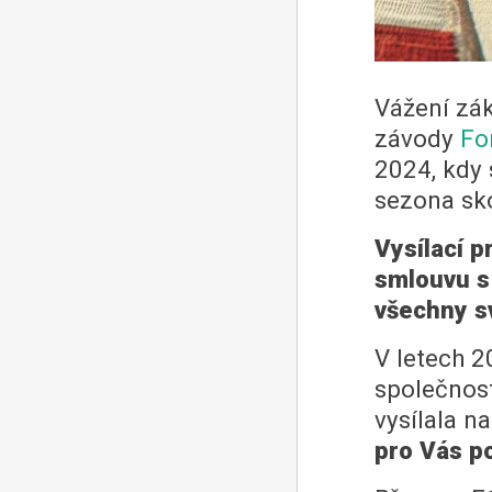
Vážení zák
závody
Fo
2024, kdy 
sezona sko
Vysílací p
smlouvu s 
všechny s
V letech 2
společnost
vysílala n
pro Vás p