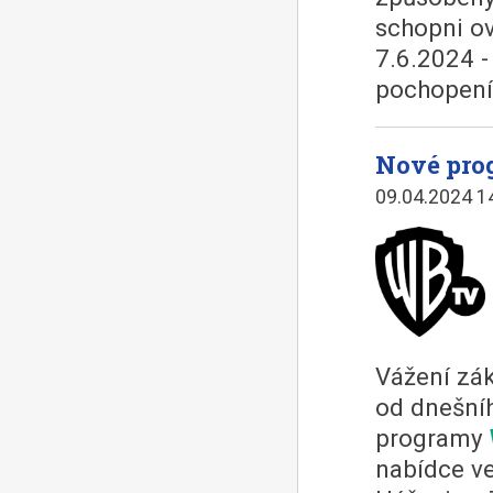
schopni ov
7.6.2024 -
pochopení
Nové pro
09.04.2024 1
Vážení zák
od dnešníh
programy
nabídce v