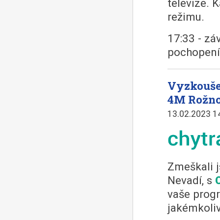
televize. 
režimu.
17:33 - zá
pochopení
Vyzkouše
4M Rožn
13.02.2023 1
Zmeškali j
Nevadí, s
vaše progr
jakémkoliv