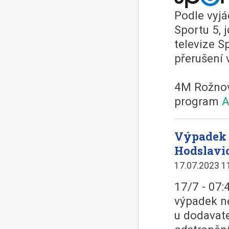
Podle vyjá
Sportu 5, 
televize S
přerušení 
4M Rožnov
program
A
Výpadek 
Hodslavic
17.07.2023 1
17/7 - 07:
výpadek n
u dodavate