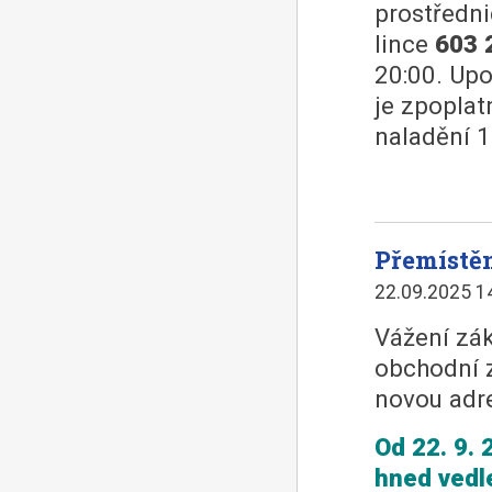
prostředn
lince
603 
20:00. Up
je zpopla
naladění 1
Přemístě
22.09.2025 1
Vážení zák
obchodní z
novou adr
Od 22. 9. 
hned vedl