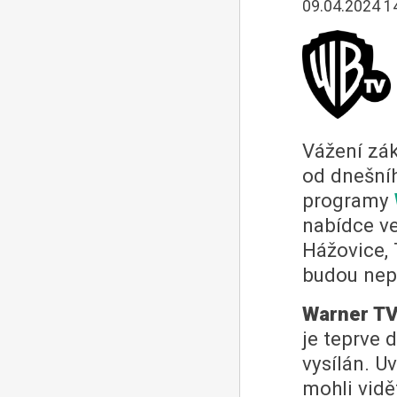
09.04.2024 1
Vážení zák
od dnešníh
programy
nabídce v
Hážovice, T
budou nep
Warner T
je teprve d
vysílán. U
mohli vid