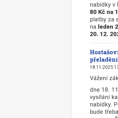
nabídky v 
80 Kč na 
platby za 
na
leden 
20. 12. 20
Hostašovi
přeladěn
18.11.2025 1
Vážení zák
dne 18. 1
vysílání k
nabídky. P
bude třeba