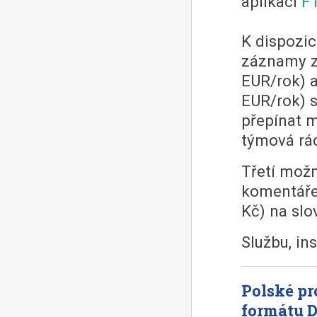
aplikaci
F
K dispozic
záznamy z
EUR/rok) 
EUR/rok) s
přepínat m
týmová rá
Třetí možn
komentáře
Kč) na slo
Službu, in
Polské pr
formátu 