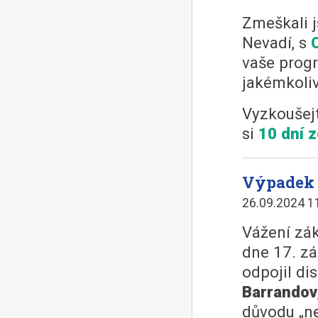
Zmeškali j
Nevadí, s
vaše progr
jakémkoliv
Vyzkoušejt
si
10 dní 
Výpadek 
26.09.2024 1
Vážení zák
dne 17. zá
odpojil di
Barrandov
důvodu „ne