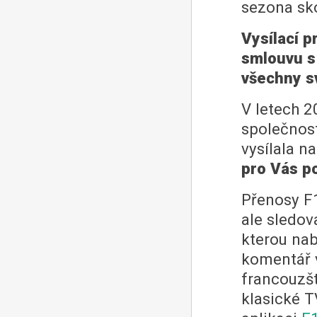
sezona sko
Vysílací p
smlouvu s 
všechny s
V letech 2
společnost
vysílala n
pro Vás p
Přenosy F1
ale sledov
kterou nab
komentář v
francouzšt
klasické T