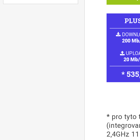
PLU
DOWNL
200 Mb
UPLO
20 Mb
* 535
* pro tyto
(integrova
2,4GHz 11