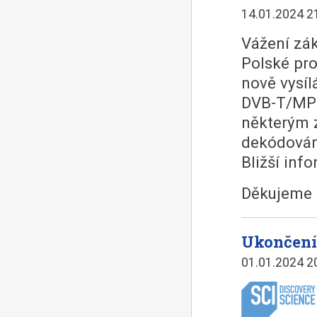
14.01.2024 2
Vážení zák
Polské pro
nově vysí
DVB-T/MPE
některým z
dekódován
Bližší inf
Děkujeme 
Ukončení
01.01.2024 2