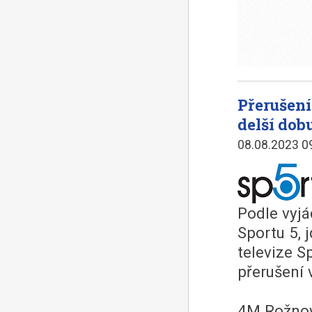
Přerušení
delší dob
08.08.2023 0
Podle vyjá
Sportu 5, 
televize S
přerušení 
4M Rožnov