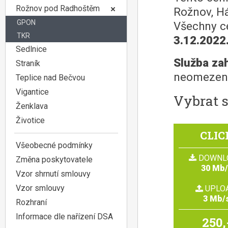
Rožnov pod Radhoštěm
Rožnov, Há
GPON
Všechny ce
TKR
3.12.2022
Sedlnice
Služba za
Straník
neomezený
Teplice nad Bečvou
Vigantice
Vybrat s
Ženklava
Životice
CLIC
Všeobecné podmínky
DOWNL
Změna poskytovatele
30 Mb
Vzor shrnutí smlouvy
Vzor smlouvy
UPLO
3 Mb/
Rozhraní
Informace dle nařízení DSA
250,