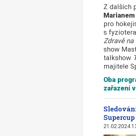
Z dalších
Marianem
pro hokeji
s fyziote
Zdravě na t
show Mas
talkshow
majitele S
Oba progra
zařazení v
Sledování
Supercup 
21.02.2024 1