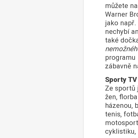
můžete na 
Warner Bro
jako např.
nechybí a
také dočka
nemožnéh
programu 
zábavně n
Sporty TV
Ze sportů 
žen, florb
házenou, b
tenis, fotb
motosport,
cyklistiku