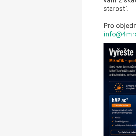
vám získat
starostí.
Pro objedn
info@4mr