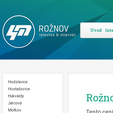
Úvod
Int
Hodslavice
Hostašovice
Rožn
Hukvaldy
Jarcová
Mořkov
Tento cení