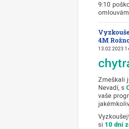
9:10 poško
omlouvám
Vyzkouše
4M Rožn
13.02.2023 1
Zmeškali j
Nevadí, s
vaše progr
jakémkoliv
Vyzkoušejt
si
10 dní 