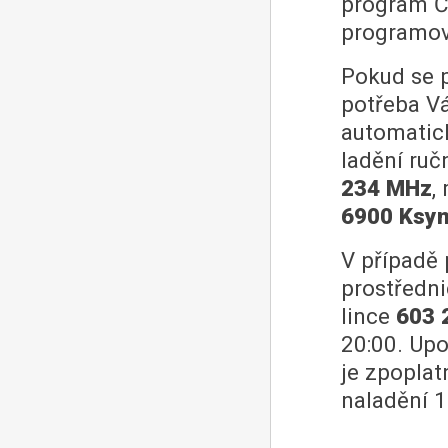
program Č
programov
Pokud se p
potřeba Vá
automatick
ladění ruč
234 MHz
,
6900 Ksy
V případě 
prostředn
lince
603 
20:00. Up
je zpopla
naladění 1