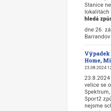
Stanice ne
lokalitác
hledá způ
dne 26. zá
Barrandov
Výpadek 
Home, Min
23.08.2024 1
23.8.2024 
velice se
Spektrum,
Sport2 zp
nejsme sch