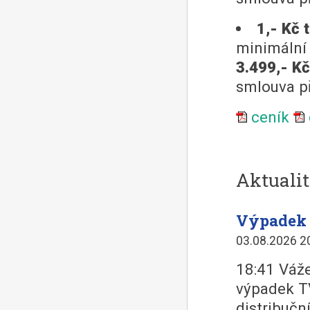
1,- Kč 
minimální 
3.499,- Kč
smlouva př
ceník
Aktualit
Výpadek 
03.08.2026 2
18:41 Váže
výpadek T
distribučn