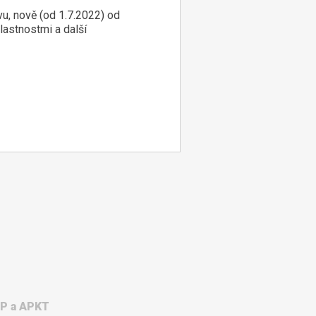
vu, nově (od 1.7.2022) od
lastnostmi a další
WP a APKT