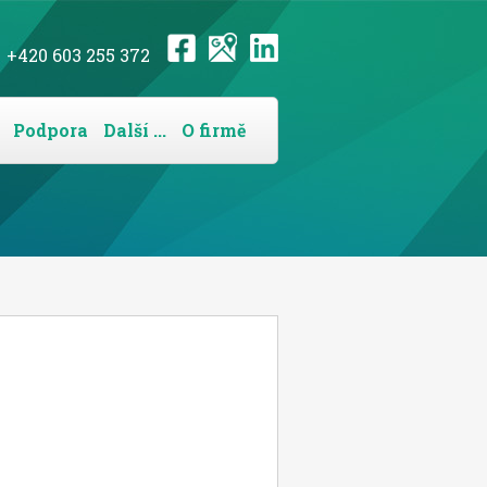
+420 603 255 372
Podpora
Další ...
O firmě