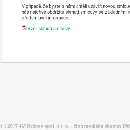
V případě, že byste s námi chtěli uzavřít novou smlou
nás nejdříve obdržíte shrnutí smlouvy se základními v
předsmluvní informace.
Vzor shrnutí smlouvy
t ©2017 4M Rožnov spol. s r. o. - člen mediální skupiny D