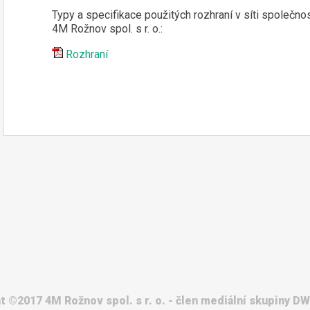
Typy a specifikace použitých rozhraní v síti společnos
4M Rožnov spol. s r. o.:
Rozhraní
t ©2017 4M Rožnov spol. s r. o. - člen mediální skupiny D