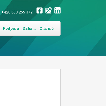
+420 603 255 372
Podpora
Další ...
O firmě