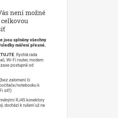
 Vás není možné
e celkovou
íť
že jsou splněny všechny
ýsledky měření přesné.
RTUJTE
. Rychlá rada
tač, Wi-Fi router, modem
 a zase postupně od
(bez zalomení či
 počítače/notebooku k
i síť!)
emněnými RJ45 konektory
ý, dochází k rušení už na