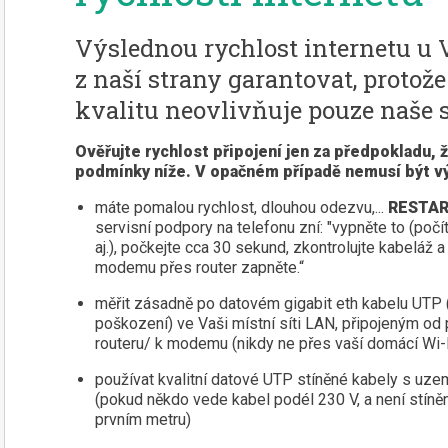
Výslednou rychlost internetu u
z naší strany garantovat, protož
kvalitu neovlivňuje pouze naše s
Ověřujte rychlost připojení jen za předpokladu, 
podmínky níže. V opačném případě nemusí být v
máte pomalou rychlost, dlouhou odezvu,...
RESTA
servisní podpory na telefonu zní: "vypněte to (počí
aj.), počkejte cca 30 sekund, zkontrolujte kabeláž
modemu přes router zapněte.“
měřit zásadně po datovém gigabit eth kabelu UTP 
poškození) ve Vaši místní síti LAN, připojeným od
routeru/ k modemu (nikdy ne přes vaší domácí Wi-F
používat kvalitní datové UTP stíněné kabely s uz
(pokud někdo vede kabel podél 230 V, a není stíněn
prvním metru)