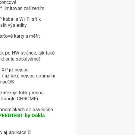
koncové
if limitován zařízením
 kabel a Wi-Fi síť k
slit výsledky
íťové karty a měřit
k po HW stránce, tak také
 klientu setkáváme)
XP již nejsou
 již také nejsou optimální
u macOS
zatěžuje tolik přenos,
me Google CHROME)
 podmínkách se osvědčilo
SPEEDTEST by Ookla
aj. aplikace či