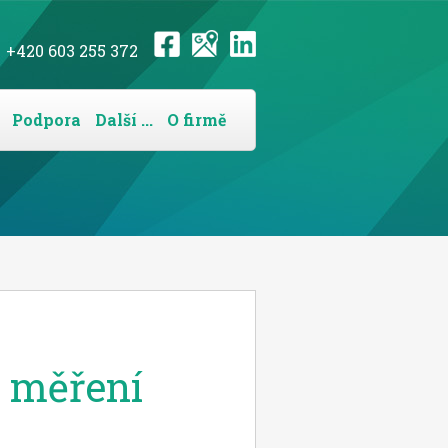
+420 603 255 372
Podpora
Další ...
O firmě
 měření