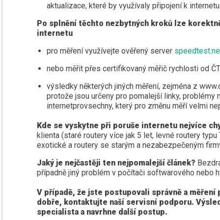
aktualizace, které by využívaly připojení k internet
Po splnění těchto nezbytných kroků lze korektn
internetu
pro měření využívejte ověřený server
speedtest.ne
nebo měřit přes certifikovaný měřič rychlosti od 
výsledky některých jiných měření, zejména z www.ds
protože jsou určeny pro pomalejší linky, problémy 
internetprovsechny, který pro změnu měří velmi n
Kde se vyskytne při poruše internetu nejvíce ch
klienta (staré routery více jak 5 let, levné routery typu
exotické a routery se starým a nezabezpečeným fir
Jaký je nejčastěji ten nejpomalejší článek?
Bezdrá
případně jiný problém v počítači softwarového nebo 
V případě, že jste postupovali správně a měření
dobře, kontaktujte naší servisní podporu. Výsle
specialista a navrhne další postup.