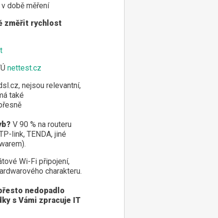
u v době měření
ě změřit rychlost
t
ČTÚ
nettest.cz
l.cz, nejsou relevantní,
má také
epřesně
yb?
V 90 % na routeru
 TP-link, TENDA, jiné
mwarem).
tové Wi-Fi připojení,
hardwarového charakteru.
 přesto nedopadlo
dky s Vámi zpracuje IT