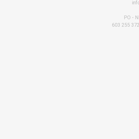
in
PO - NE
603 255 372