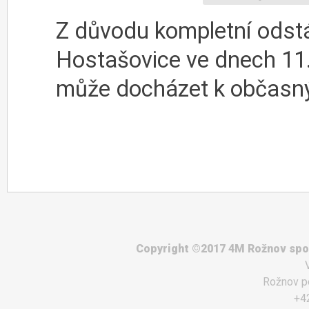
Z důvodu kompletní odstáv
Hostašovice ve dnech 11.
může docházet k občasn
Copyright ©2017 4M Rožnov spol.
Rožnov p
+4