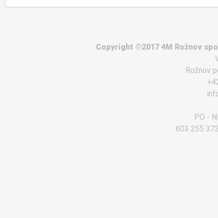
Copyright ©2017 4M Rožnov spol.
Rožnov p
+4
in
PO - NE
603 255 372