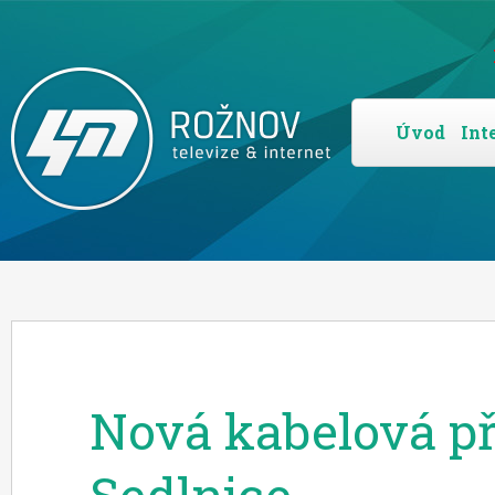
Úvod
Int
Nová kabelová př
Sedlnice