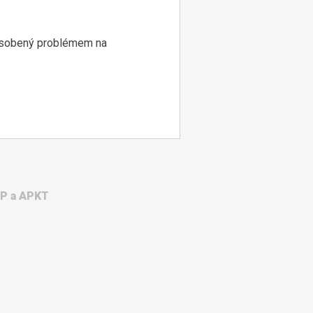
způsobený problémem na
WP a APKT