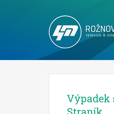
Výpadek s
Straník