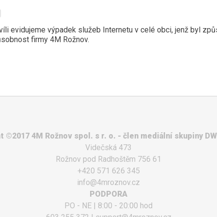
hvíli evidujeme výpadek služeb Internetu v celé obci, jenž byl 
ůsobnost firmy 4M Rožnov.
t ©2017 4M Rožnov spol. s r. o. - člen mediální skupiny D
Videčská 473
Rožnov pod Radhoštěm 756 61
+420 571 626 345
info@4mroznov.cz
PODPORA
PO - NE | 8:00 - 20:00 hod