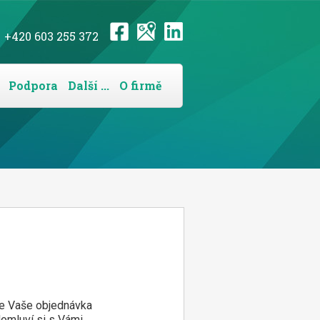
+420 603 255 372
Podpora
Další ...
O firmě
de Vaše objednávka
domluví si s Vámi