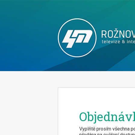
Objednáv
Vyplňtě prosím všechna po
předána na ověření dostupn