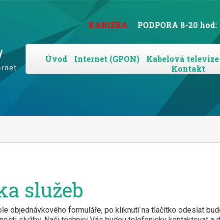
KARIÉRA
PODPORA 8-20 hod:
Úvod
Internet (GPON)
Kabelová televize
Kontakt
ka služeb
le objednávkového formuláře, po kliknutí na tlačítko odeslat bu
osti služby. Naši technici Vás budou telefonicky kontaktovat a 