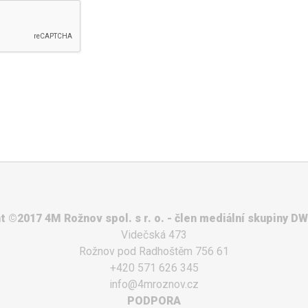
t ©2017 4M Rožnov spol. s r. o. - člen mediální skupiny D
Videčská 473
Rožnov pod Radhoštěm 756 61
+420 571 626 345
info@4mroznov.cz
PODPORA